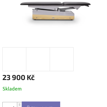
23 900 Kč
Měrná
Skladem
cena: