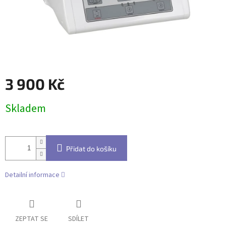
3 900 Kč
Měrná
Skladem
cena:
Přidat do košíku
Detailní informace
ZEPTAT SE
SDÍLET