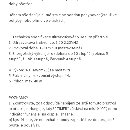
doby ošetření
Během ošetření je nutné stále se sondou pohybovat (krouživé
pohyby nebo přímo ve vráskách)
F. Technická specifikace ultrazvukového Beauty přístroje
1. Ultrazvuková frekvence: 1.50-2.20MHZ
2. Provozní doba: 1-30 minut (nastavitelné)
3. Energetický výkon je rozdělena do 10 stupňů (zelená: 5
stupňů, žlutá: 3 stupně, červená: 4 stupně
4. Výkon: 0-3 .0W/cm2, (lze nastavit)
5. Pulzní vlny frekvenční výstup: 4Hz
6. Příkon: max. 40 w
POZNÁMKY
1. Zkontrolujte, zda odpovídá napájení ze sítě tomuto přístroji
a) přístroj nefunguje, když "TIMER" zůstává na místě "00", nebo
indikátor "Energie" na displeii zhasne.
b) Ujistěte se, že nenecháte sondy zapnuté bez dozoru, aniž
byste je používali.