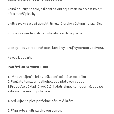
Velká použity na tělo, střední na obličej a malá na oblast kolem
očí a menší plochy.
U ultrazvuku se dají spustit tři různé druhy výstupního signálu.
Rovněž se nechá ovládat intezita pro dané partie.
Sondy jsou z nerezové oceli které vykazují výbornou vodivost.
Návod k použití:
Použití Ultrazvuku F-801C
1. Před zahájením léčby důkladně očistěte pokožku
2. Použijte tonizaci nealkoholovou pleťovou vodou
3.Proveďte důkladné vyčištění pleti (akné, komedomy), aby se
zabránilo šíření po pokožce .
4. Aplikujte na pleť potřebné sérum či krém.
5. Připravte si ultrazvukovou sondu.