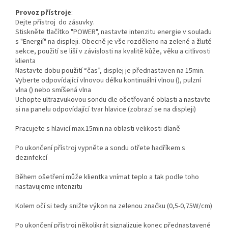
Provoz přístroje
:
Dejte přístroj do zásuvky.
Stiskněte tlačítko "POWER", nastavte intenzitu energie v souladu
s "Energií" na displeji. Obecně je vše rozděleno na zelené a žluté
sekce, použití se liší v závislosti na kvalitě kůže, věku a citlivosti
klienta
Nastavte dobu použití “čas”, displej je přednastaven na 15min.
Vyberte odpovídající vlnovou délku kontinuální vlnou (), pulzní
vlna () nebo smíšená vlna
Uchopte ultrazvukovou sondu dle ošetřované oblasti a nastavte
si na panelu odpovídající tvar hlavice (zobrazí se na displeji)
Pracujete s hlavicí max.15min.na oblasti velikosti dlaně
Po ukončení přístroj vypněte a sondu otřete hadříkem s
dezinfekcí
Během ošetření může klientka vnímat teplo a tak podle toho
nastavujeme intenzitu
Kolem očí si tedy snižte výkon na zelenou značku (0,5-0,75W/cm)
Po ukončení přístroj několikrát signalizuje konec přednastavené