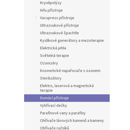
Kryolipolýzy
Hifu přístroje
Vacupress přístroje
Ultrazvukové přístroje
Ultrazvukové špachtle
Kyslíkové generátory a mezoterapie
Elektrická jehla
Světelná terapie
Ozonizéry
Kosmetické napařovače s ozonem
Sterilizátory
Elektro, laserová a magnetická
terapie
Domácí přístroje
Vyhřívací dečky
Parafínové vany a parafíny
Ohřívače lávových kamenů a kameny
Ohřívače ručníků