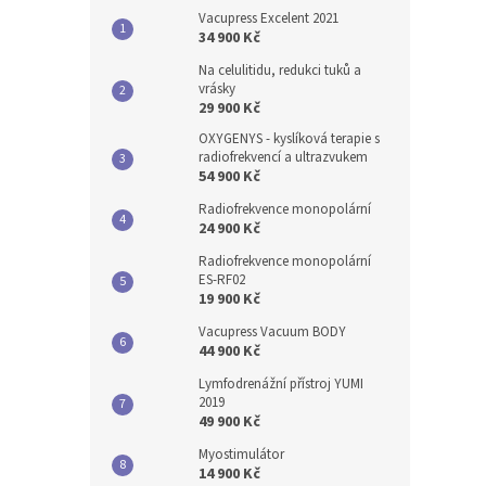
Vacupress Excelent 2021
34 900 Kč
Na celulitidu, redukci tuků a
vrásky
29 900 Kč
OXYGENYS - kyslíková terapie s
radiofrekvencí a ultrazvukem
54 900 Kč
Radiofrekvence monopolární
24 900 Kč
Radiofrekvence monopolární
ES-RF02
19 900 Kč
Vacupress Vacuum BODY
44 900 Kč
Lymfodrenážní přístroj YUMI
2019
49 900 Kč
Myostimulátor
14 900 Kč