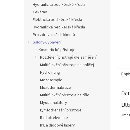
n
Hydraulická pedikérské křesla
e
Čekárny
l
Elektrická pedikérská křesla
Hydraulická pedikérská křesla
Pro zdraví našich klientů
Salony-vybavení
Kosmetické přístroje
Rozdělení přístrojů dle zaměření
Multifunkční přístroje na obličej
Hydrolifting
Popi
Mezoterapie
Microdermabraze
Det
Multifunkční přístroje na tělo
Myostimulátory
Ult
Lymfodrenážní přístroje
1mhz
Radiofrekvence
IPL a diodové lasery