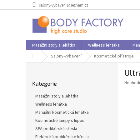
Přejít
salony-vybaveni@seznam.cz
na
obsah
Masážní stoly a lehátka
Wellness lehátka
Man
Domů
Salony-vybavení
Kosmetické přístroje
P
Ultr
o
Přeskočit
s
Průměr
Neohod
Kategorie
kategorie
t
hodnoce
r
produkt
Masážní stoly a lehátka
a
je
Wellness lehátka
0,0
n
z
Manuální kosmetická lehátka
n
5
í
Kosmetické lampy s lupou
hvězdič
p
SPA pedikérská křesla
a
Elektrická pedikérské křesla