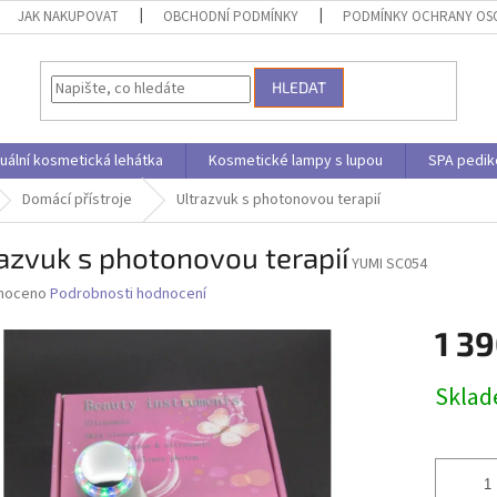
JAK NAKUPOVAT
OBCHODNÍ PODMÍNKY
PODMÍNKY OCHRANY OS
HLEDAT
uální kosmetická lehátka
Kosmetické lampy s lupou
SPA pedik
Domácí přístroje
Ultrazvuk s photonovou terapií
azvuk s photonovou terapií
YUMI SC054
né
noceno
Podrobnosti hodnocení
ní
1 39
u
Měrná
Skla
cena:
ek.