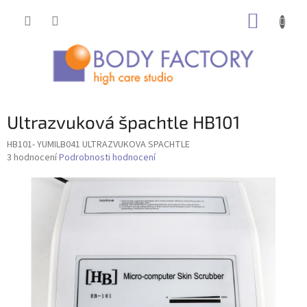
Přejít
NÁKUP
na
obsah
KOŠÍK
Ultrazvuková špachtle HB101
HB101- YUMILB041 ULTRAZVUKOVA SPACHTLE
Průměrné
3 hodnocení
Podrobnosti hodnocení
hodnocení
produktu
je
2,3
z
5
hvězdiček.