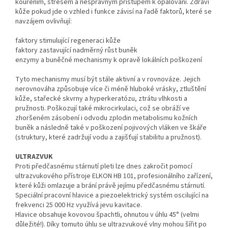
kouřením, stresem a nesprávným přístupem k opalování. Zdraví
kůže pokud jde o vzhled i funkce závisí na řadě faktorů, které se
navzájem ovlivňují:
faktory stimulující regeneraci kůže
faktory zastavující nadměrný růst buněk
enzymy a buněčné mechanismy k opravě lokálních poškození
Tyto mechanismy musí být stále aktivní a v rovnováze. Jejich
nerovnováha způsobuje více či méně hluboké vrásky, ztluštění
kůže, stařecké skvrny a hyperkeratózu, ztrátu vlhkosti a
pružnosti. Poškozují také mikrocirkulaci, což se obráží ve
zhoršeném zásobení i odvodu zplodin metabolismu kožních
buněk a následně také v poškození pojivových vláken ve škáře
(struktury, které zadržují vodu a zajišťují stabilitu a pružnost).
ULTRAZVUK
Proti předčasnému stárnutí pleti lze dnes zakročit pomocí
ultrazvukového přístroje ELKON HB 101, profesionálního zařízení,
které kůži omlazuje a brání právě jejímu předčasnému stárnutí.
Speciální pracovní hlavice a piezoelektrický systém oscilující na
frekvenci 25 000 Hz využívá jevu kavitace.
Hlavice obsahuje kovovou špachtli, ohnutou v úhlu 45° (velmi
důležité!). Díky tomuto úhlu se ultrazvukové vlny mohou šířit po