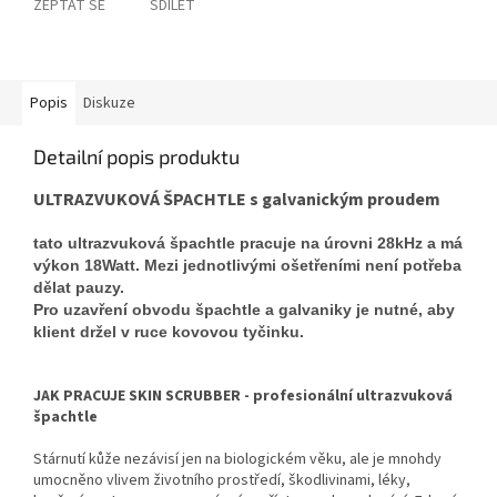
ZEPTAT SE
SDÍLET
Popis
Diskuze
Detailní popis produktu
ULTRAZVUKOVÁ ŠPACHTLE s galvanickým proudem
tato ultrazvuková špachtle pracuje na úrovni 28kHz a má
výkon 18Watt. Mezi jednotlivými ošetřeními není potřeba
dělat pauzy.
Pro uzavření obvodu špachtle a galvaniky je nutné, aby
klient držel v ruce kovovou tyčinku.
JAK PRACUJE SKIN SCRUBBER - profesionální ultrazvuková
špachtle
Stárnutí kůže nezávisí jen na biologickém věku, ale je mnohdy
umocněno vlivem životního prostředí, škodlivinami, léky,