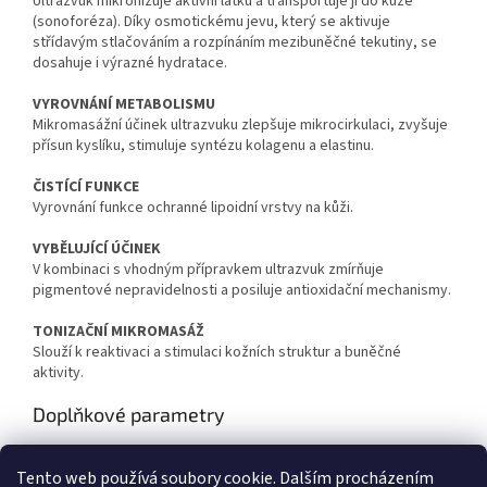
Ultrazvuk mikronizuje aktivní látku a transportuje ji do kůže
(sonoforéza). Díky osmotickému jevu, který se aktivuje
střídavým stlačováním a rozpínáním mezibuněčné tekutiny, se
dosahuje i výrazné hydratace.
VYROVNÁNÍ METABOLISMU
Mikromasážní účinek ultrazvuku zlepšuje mikrocirkulaci, zvyšuje
přísun kyslíku, stimuluje syntézu kolagenu a elastinu.
ČISTÍCÍ FUNKCE
Vyrovnání funkce ochranné lipoidní vrstvy na kůži.
VYBĚLUJÍCÍ ÚČINEK
V kombinaci s vhodným přípravkem ultrazvuk zmírňuje
pigmentové nepravidelnosti a posiluje antioxidační mechanismy.
TONIZAČNÍ MIKROMASÁŽ
Slouží k reaktivaci a stimulaci kožních struktur a buněčné
aktivity.
Doplňkové parametry
Kategorie
:
Ultrazvukové špachtle
Tento web používá soubory cookie. Dalším procházením
Hmotnost
:
5 kg