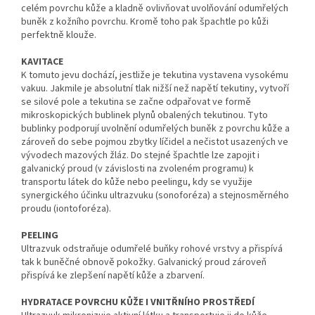
celém povrchu kůže a kladně ovlivňovat uvolňování odumřelých
buněk z kožního povrchu. Kromě toho pak špachtle po kůži
perfektně klouže.
KAVITACE
K tomuto jevu dochází, jestliže je tekutina vystavena vysokému
vakuu. Jakmile je absolutní tlak nižší než napětí tekutiny, vytvoří
se silové pole a tekutina se začne odpařovat ve formě
mikroskopických bublinek plynů obalených tekutinou. Tyto
bublinky podporují uvolnění odumřelých buněk z povrchu kůže a
zároveň do sebe pojmou zbytky líčidel a nečistot usazených ve
vývodech mazových žláz. Do stejné špachtle lze zapojit i
galvanický proud (v závislosti na zvoleném programu) k
transportu látek do kůže nebo peelingu, kdy se využije
synergického účinku ultrazvuku (sonoforéza) a stejnosměrného
proudu (iontoforéza).
PEELING
Ultrazvuk odstraňuje odumřelé buňky rohové vrstvy a přispívá
tak k buněčné obnově pokožky. Galvanický proud zároveň
přispívá ke zlepšení napětí kůže a zbarvení.
HYDRATACE POVRCHU KŮŽE I VNITŘNÍHO PROSTŘEDÍ