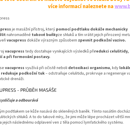
více informací naleznete na
www.b
press
upress
je masážní přístroj, který
pomocí podtlaku dokáže mechanicky
ělit
nahromaděné
tukové buňky
ze shluků a tím vrátit jejich přirozený m
oveň
vacupress
dokáže výrazným způsobem
zpevnit podkožní vazivo.
roj
vacupress
tedy dostahuje vynikajících výsledků při
redukci celulitidy
ií a při formování postavy.
 se
vacupress
využívá při očistě neboli
detoxikaci organismu
, kdy
lokál
 redukuje podkožní tuk
– odstraňuje celulitidu, prokrvuje a regeneruje 
tické drenáži.
UPRESS - PRŮBĚH MASÁŠE
ysličuje a odbourává
ým podtlakem se kůže nasává do skleněných baněk. Tímto nasátím docház
ulitických shluků. A to do takové míry, že jimi může lépe procházet větší mn
 a jejich následnému odplavení ven z těla pomocí lymfatického systému.