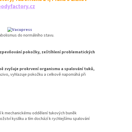
odyfactory.cz
etabolismus do normálního stavu.
, zpevňování pokožky, zeštíhlení problematických
ně zvyšuje prokrvení organismu a spalování tuků,
vazivo, vyhlazuje pokožku a celkově napomáhá při
í k mechanickému oddělení tukových buněk
ožství kyslíku a tím dochází k rychlejšímu spalování