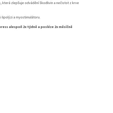
která zlepšuje odvádění škodlivin a nečistot z krve
 lipolýzi a myostimulátoru.
ress alespoň 2x týdně a posléze 2x měsíčně