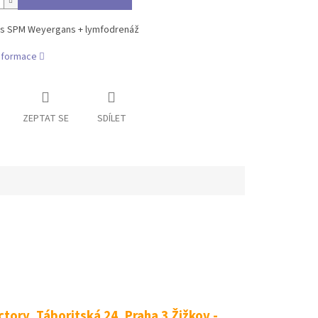
s SPM Weyergans + lymfodrenáž
informace
ZEPTAT SE
SDÍLET
tory, Táboritská 24, Praha 3 Žižkov -