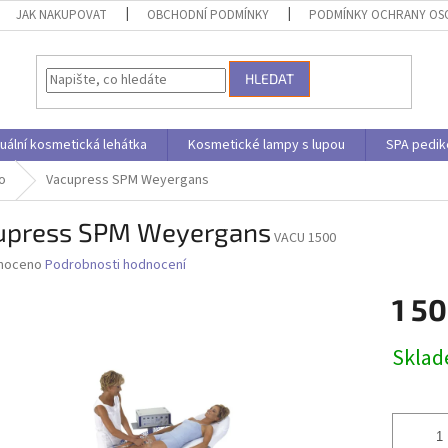
JAK NAKUPOVAT
OBCHODNÍ PODMÍNKY
PODMÍNKY OCHRANY OS
HLEDAT
uální kosmetická lehátka
Kosmetické lampy s lupou
SPA pedik
o
Vacupress SPM Weyergans
upress SPM Weyergans
VACU 1500
né
noceno
Podrobnosti hodnocení
ní
1 50
u
Měrná
Skla
cena:
ek.