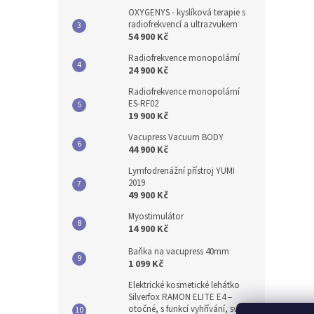
OXYGENYS - kyslíková terapie s
radiofrekvencí a ultrazvukem
54 900 Kč
Radiofrekvence monopolární
24 900 Kč
Radiofrekvence monopolární
ES-RF02
19 900 Kč
Vacupress Vacuum BODY
44 900 Kč
Lymfodrenážní přístroj YUMI
2019
49 900 Kč
Myostimulátor
14 900 Kč
Baňka na vacupress 40mm
1 099 Kč
Elektrické kosmetické lehátko
Silverfox RAMON ELITE E4 –
otočné, s funkcí vyhřívání, světle