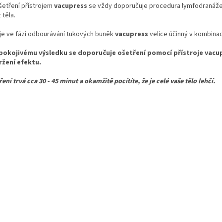
šetření přístrojem
vacupress
se vždy doporučuje procedura lymfodranáže, 
 těla.
 je ve fázi odbourávání tukových buněk
vacupress
velice účinný v kombinaci
pokojivému výsledku se doporučuje ošetření pomocí přístroje vacup
ržení efektu.
ení trvá cca 30 - 45 minut a okamžitě pocítíte, že je celé vaše tělo lehčí.