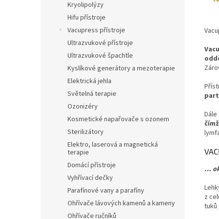
Kryolipolýzy
Hifu přístroje
Vacupress přístroje
Vacu
Ultrazvukové přístroje
Vac
Ultrazvukové špachtle
odd
Zár
Kyslíkové generátory a mezoterapie
Elektrická jehla
Příst
Světelná terapie
part
Ozonizéry
Dále
Kosmetické napařovače s ozonem
čímž
Sterilizátory
lymfa
Elektro, laserová a magnetická
VAC
terapie
Domácí přístroje
… ok
Vyhřívací dečky
Lehk
Parafínové vany a parafíny
z cel
Ohřívače lávových kamenů a kameny
tuků
Ohřívače ručníků