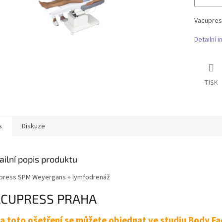
Vacupres
Detailní 
TISK
s
Diskuze
ailní popis produktu
press SPM Weyergans + lymfodrenáž
CUPRESS PRAHA
a toto ošetření se můžete objednat ve studiu Body Fac