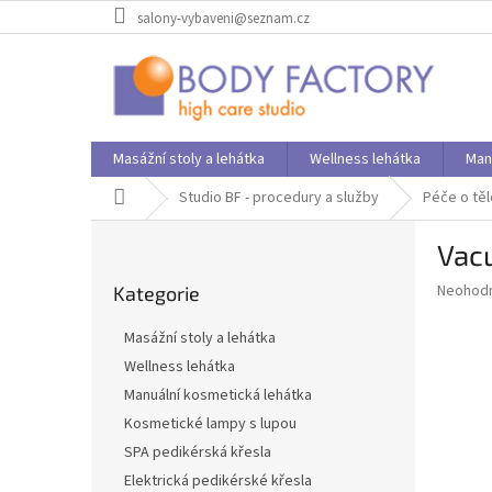
Přejít
salony-vybaveni@seznam.cz
na
obsah
Masážní stoly a lehátka
Wellness lehátka
Man
Domů
Studio BF - procedury a služby
Péče o těl
P
Vac
o
Přeskočit
s
Průměr
Neohod
Kategorie
kategorie
t
hodnoce
r
produkt
Masážní stoly a lehátka
a
je
Wellness lehátka
0,0
n
z
Manuální kosmetická lehátka
n
5
í
Kosmetické lampy s lupou
hvězdič
p
SPA pedikérská křesla
a
Elektrická pedikérské křesla