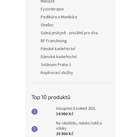
Masáže
Fyzioterapie
Pedikúra a Manikúra
Shellac
Solná jeskyně - privátní pro dva
BF Franchising
Pánské kadeřnictví
Dámské kadeřnictví
Solárium Praha 3
Kopírovací služby
Top 10 produktů
Vacupress Excelent 2021
34 900 Kč
Na celulitidu, redukci tuků a
vrásky
29 900 Kč