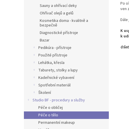
Po o
Sauny a ohřívací deky
ven z
Ohřívač olejů a gelů
Dále
Kosmetika doma - kvalitně a
bezpečně
K us
Diagnostické přístroje
k ud
Bazar
Ošetř
Pedikúra - přístroje
Použité přístroje
Lehátka, křesla
Taburety, stolky a lupy
Kadeřnické vybavení
Spotřební materiál
Školení
Studio BF - procedury a služby
Péče o obličej
Péče o tělo
Permanentní makeup