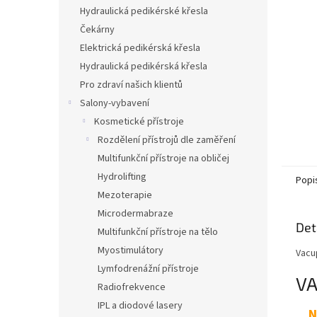
n
Hydraulická pedikérské křesla
e
Čekárny
l
Elektrická pedikérská křesla
Hydraulická pedikérská křesla
Pro zdraví našich klientů
Salony-vybavení
Kosmetické přístroje
Rozdělení přístrojů dle zaměření
Multifunkční přístroje na obličej
Hydrolifting
Popi
Mezoterapie
Microdermabraze
Det
Multifunkční přístroje na tělo
Myostimulátory
Vacu
Lymfodrenážní přístroje
VA
Radiofrekvence
IPL a diodové lasery
N