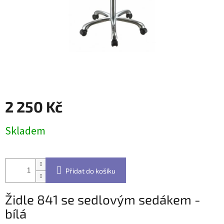
2 250 Kč
Měrná
Skladem
cena:
Přidat do košíku
Židle 841 se sedlovým sedákem -
bílá