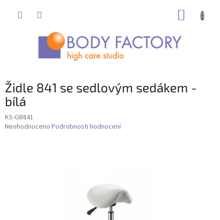
Přejít
NÁKUP
na
obsah
KOŠÍK
Židle 841 se sedlovým sedákem -
bílá
KS-GB841
Průměrné
Neohodnoceno
Podrobnosti hodnocení
hodnocení
produktu
je
0,0
z
5
hvězdiček.