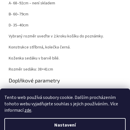
A- 68–92cm – není skladem
B- 60–79cm
D- 35–40cm
Vybraný rozměr uveďte v 2.kroku košíku do poznámky.
Konstrukce stříbrná, kolečka černá.
Koženka sedáku v barvě bílé.
Rozměr sedáku: 38×41cm
Doplňkové parametry
Kategorie
:
Taburety a židle
Tento web používá soubory cookie. Dalším procházením
Hmotnost
:
8 kg
tohoto webu vyjadřujete souhlas s jejich používáním.. Více
informací
zde
.
Z
á
Nastavení
Vytvořil Shoptet
p