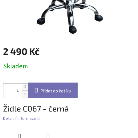
2 490 Kč
Měrná
Skladem
cena:
Přidat do košíku
Židle C067 - černá
Detailní informace