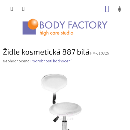
Přejít
NÁKUP
na
obsah
KOŠÍK
Židle kosmetická 887 bílá
HM-510326
Průměrné
Neohodnoceno
Podrobnosti hodnocení
hodnocení
produktu
je
0,0
z
5
hvězdiček.