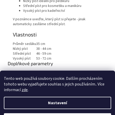
Nízký píst ideální pro pedikúru
Střední píst pro kosmetiku a manikúru
Vysoký píst pro kadeřnictví
V poznámce uveďte, který píst si přejete - jinak
automaticky zasíláme střední píst.
Vlastnosti
Průměr sedáku
35 cm
Nízký píst
38 - 44 cm
Střední píst
46 - 59 cm
Vysoký píst
53 - 72 cm
Doplňkové parametry
Kategorie
:
Taburety a židle
Tento web používá soubory cookie. Dalším procházením
Hmotnost
:
8 kg
tohoto webu vyjadřujete souhlas s jejich používáním.. Více
informací
zde
.
Z
á
Nastavení
Vytvořil Shoptet
p
a