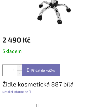
2 490 Kč
Měrná
Skladem
cena:
Přidat do košíku
Židle kosmetická 887 bílá
Detailní informace