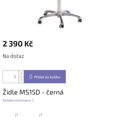
2 390 Kč
Měrná
Na dotaz
cena:
Přidat do košíku
Židle MS15D - černá
Detailní informace