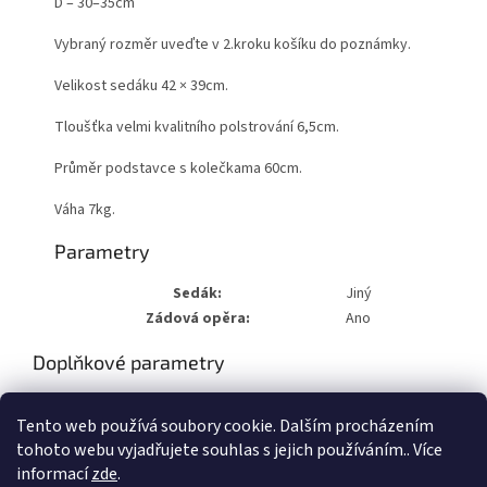
D – 30–35cm
Vybraný rozměr uveďte v 2.kroku košíku do poznámky.
Velikost sedáku 42 × 39cm.
Tloušťka velmi kvalitního polstrování 6,5cm.
Průměr podstavce s kolečkama 60cm.
Váha 7kg.
Parametry
Sedák:
Jiný
Zádová opěra:
Ano
Doplňkové parametry
Kategorie
:
Taburety a židle
Tento web používá soubory cookie. Dalším procházením
Hmotnost
:
8 kg
tohoto webu vyjadřujete souhlas s jejich používáním.. Více
informací
zde
.