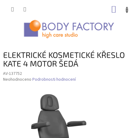
Přejít
NÁKUP
na
obsah
KOŠÍK
ELEKTRICKÉ KOSMETICKÉ KŘESLO
KATE 4 MOTOR ŠEDÁ
AV-137752
Průměrné
Neohodnoceno
Podrobnosti hodnocení
hodnocení
produktu
je
0,0
z
5
hvězdiček.