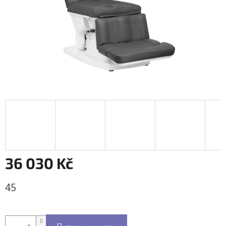
36 030 Kč
Měrná
45
cena: