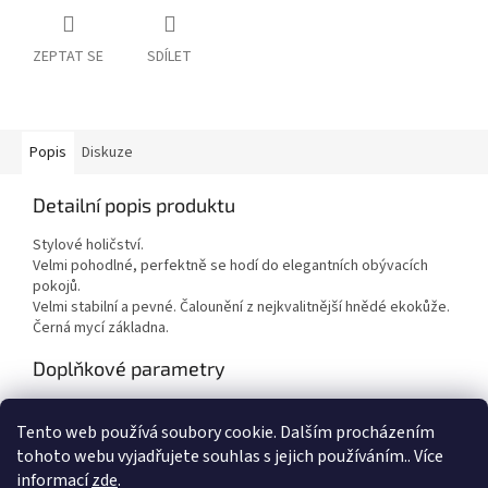
ZEPTAT SE
SDÍLET
Popis
Diskuze
Detailní popis produktu
Stylové holičství.
Velmi pohodlné, perfektně se hodí do elegantních obývacích
pokojů.
Velmi stabilní a pevné. Čalounění z nejkvalitnější hnědé ekokůže.
Černá mycí základna.
Doplňkové parametry
Kategorie
:
Mycí boxy
Tento web používá soubory cookie. Dalším procházením
Hmotnost
:
56 kg
tohoto webu vyjadřujete souhlas s jejich používáním.. Více
informací
zde
.