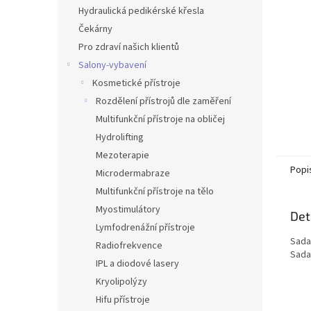
n
Hydraulická pedikérské křesla
e
Čekárny
l
Pro zdraví našich klientů
Salony-vybavení
Kosmetické přístroje
Rozdělení přístrojů dle zaměření
Multifunkční přístroje na obličej
Hydrolifting
Mezoterapie
Popi
Microdermabraze
Multifunkční přístroje na tělo
Myostimulátory
Det
Lymfodrenážní přístroje
Sada
Radiofrekvence
Sada
IPL a diodové lasery
Kryolipolýzy
Hifu přístroje