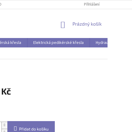
OBNÍCH ÚDAJŮ
Přihlášení
NÁKUPNÍ
Prázdný košík
KOŠÍK
érská křesla
Elektrická pedikérské křesla
Hydraulická pedikér
 Kč
Přidat do košíku