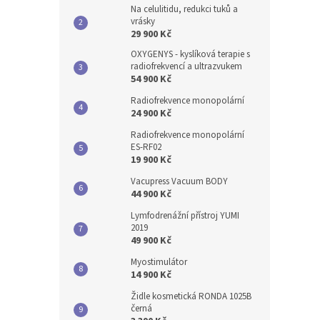
Na celulitidu, redukci tuků a
vrásky
29 900 Kč
OXYGENYS - kyslíková terapie s
radiofrekvencí a ultrazvukem
54 900 Kč
Radiofrekvence monopolární
24 900 Kč
Radiofrekvence monopolární
ES-RF02
19 900 Kč
Vacupress Vacuum BODY
44 900 Kč
Lymfodrenážní přístroj YUMI
2019
49 900 Kč
Myostimulátor
14 900 Kč
Židle kosmetická RONDA 1025B
černá