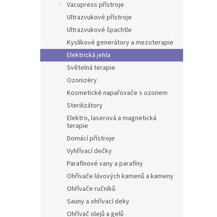
Vacupress přístroje
Ultrazvukové přístroje
Ultrazvukové špachtle
Kyslíkové generátory a mezoterapie
Elektrická jehla
Světelná terapie
Ozonizéry
Kosmetické napařovače s ozonem
Sterilizátory
Elektro, laserová a magnetická
terapie
Domácí přístroje
Vyhřívací dečky
Parafínové vany a parafíny
Ohřívače lávových kamenů a kameny
Ohřívače ručníků
Sauny a ohřívací deky
Ohřívač olejů a gelů