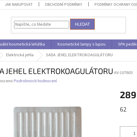
JAK NAKUPOVAT
OBCHODNÍ PODMÍNKY
PODMÍNKY OCHRANY OS
HLEDAT
uální kosmetická lehátka
Kosmetické lampy s lupou
SPA pedik
Elektrická jehla
SADA JEHEL ELEKTROKOAGULÁTORU
A JEHEL ELEKTROKOAGULÁTORU
AV-107603
né
noceno
Podrobnosti hodnocení
ní
289
u
Měrná
62
cena:
ek.