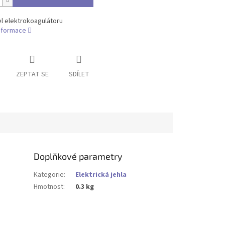
l elektrokoagulátoru
informace
ZEPTAT SE
SDÍLET
Doplňkové parametry
Kategorie
:
Elektrická jehla
Hmotnost
:
0.3 kg