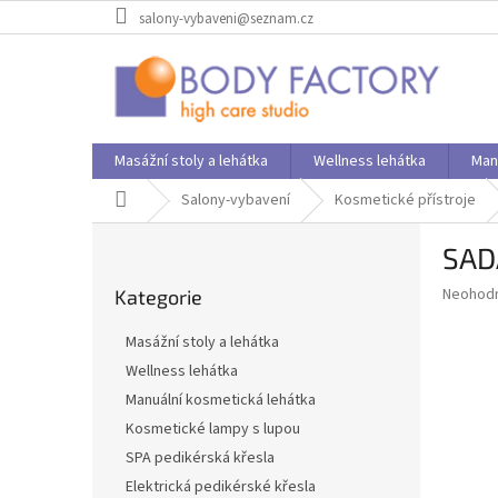
Přejít
salony-vybaveni@seznam.cz
na
obsah
Masážní stoly a lehátka
Wellness lehátka
Man
Domů
Salony-vybavení
Kosmetické přístroje
P
SAD
o
Přeskočit
s
Průměr
Neohod
Kategorie
kategorie
t
hodnoce
r
produkt
Masážní stoly a lehátka
a
je
Wellness lehátka
0,0
n
z
Manuální kosmetická lehátka
n
5
í
Kosmetické lampy s lupou
hvězdič
p
SPA pedikérská křesla
a
Elektrická pedikérské křesla