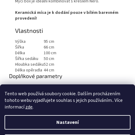
Mycí box je ideální kombinovat s křeslem Nero.
Keramická mísa je k dodání pouze v bílém barevném
provedení!
Vlastnosti
Výška
95 cm
Šířka
66 cm
Délka
100 cm
Šířka sedáku
50 cm
Hloubka sedáku
52 cm
Délka opěradla
44 cm
Doplňkové parametry
Kategorie
:
Mycí boxy
Tento web používá soubory cookie. Dalším procházením
Hmotnost
:
50 kg
tohoto webu vyjadřujete souhlas s jejich používáním.. Více
informací
zde
.
Z
á
Nastavení
Vytvořil Shoptet
p
a