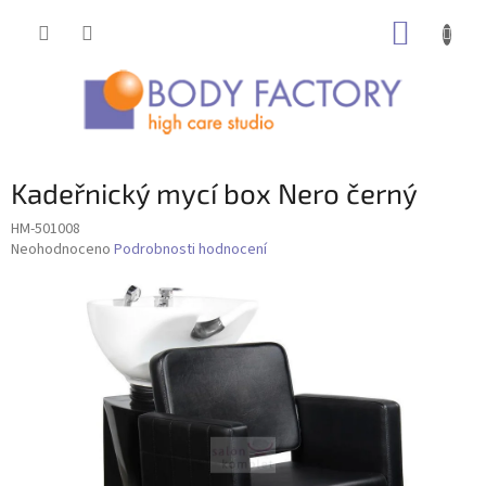
Přejít
NÁKUP
na
obsah
KOŠÍK
Kadeřnický mycí box Nero černý
HM-501008
Průměrné
Neohodnoceno
Podrobnosti hodnocení
hodnocení
produktu
je
0,0
z
5
hvězdiček.