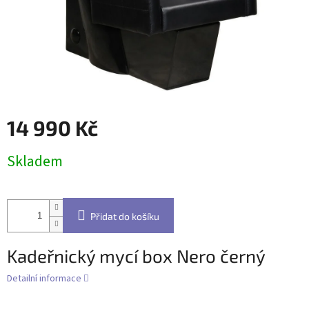
14 990 Kč
Měrná
Skladem
cena:
Přidat do košíku
Kadeřnický mycí box Nero černý
Detailní informace