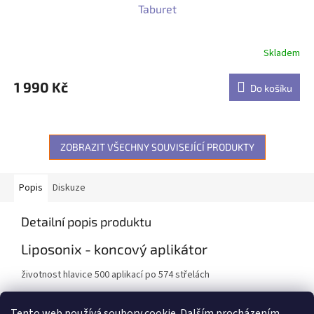
Taburet
Skladem
1 990 Kč
Do košíku
ZOBRAZIT VŠECHNY SOUVISEJÍCÍ PRODUKTY
Popis
Diskuze
Detailní popis produktu
Liposonix - koncový aplikátor
životnost hlavice 500 aplikací po 574 střelách
Frekvence 240 kHz (+/- 20kHz), 4 MHz
Tento web používá soubory cookie. Dalším procházením