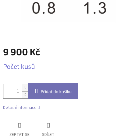
9 900 Kč
Měrná
Počet kusů
cena:
Přidat do košíku
Detailní informace
ZEPTAT SE
SDÍLET