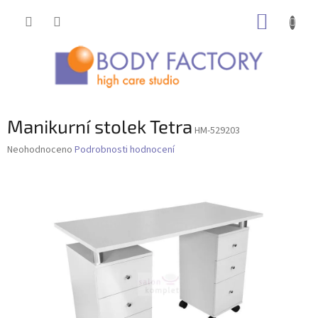
Přejít
NÁKUP
na
obsah
KOŠÍK
Manikurní stolek Tetra
HM-529203
Průměrné
Neohodnoceno
Podrobnosti hodnocení
hodnocení
produktu
je
0,0
z
5
hvězdiček.