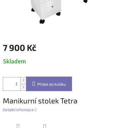
7 900 Kč
Měrná
Skladem
cena:
Přidat do košíku
Manikurní stolek Tetra
Detailní informace