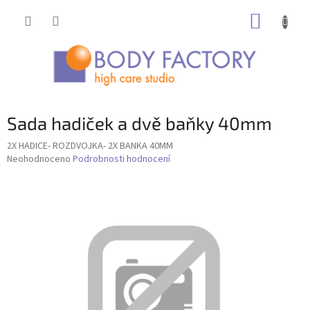
Přejít
NÁKUP
na
obsah
KOŠÍK
Sada hadiček a dvě baňky 40mm
2X HADICE- ROZDVOJKA- 2X BANKA 40MM
Průměrné
Neohodnoceno
Podrobnosti hodnocení
hodnocení
produktu
je
0,0
z
5
hvězdiček.