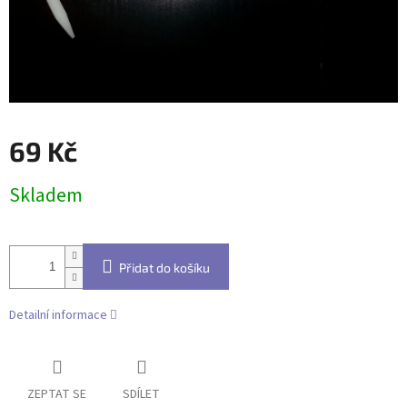
69 Kč
Měrná
Skladem
cena:
Přidat do košíku
Detailní informace
ZEPTAT SE
SDÍLET