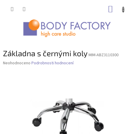
Přejít
NÁKUP
na
obsah
KOŠÍK
Základna s černými koly
MIM-ABZ3110300
Průměrné
Neohodnoceno
Podrobnosti hodnocení
hodnocení
produktu
je
0,0
z
5
hvězdiček.