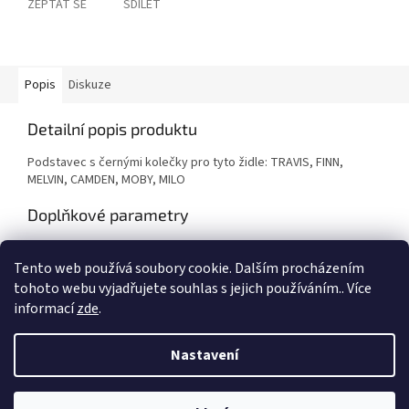
ZEPTAT SE
SDÍLET
Popis
Diskuze
Detailní popis produktu
Podstavec s černými kolečky pro tyto židle: TRAVIS, FINN,
MELVIN, CAMDEN, MOBY, MILO
Doplňkové parametry
Kategorie
:
Taburety a židle
Tento web používá soubory cookie. Dalším procházením
Hmotnost
:
3 kg
tohoto webu vyjadřujete souhlas s jejich používáním.. Více
informací
zde
.
Z
á
Nastavení
Vytvořil Shoptet
p
a
t