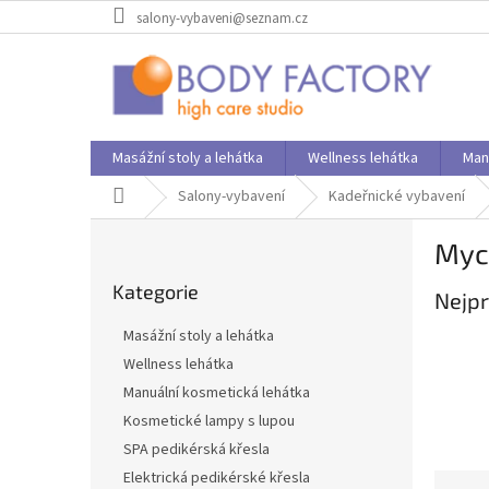
Přejít
salony-vybaveni@seznam.cz
na
obsah
Masážní stoly a lehátka
Wellness lehátka
Man
Domů
Salony-vybavení
Kadeřnické vybavení
P
Myc
o
Přeskočit
s
Kategorie
kategorie
Nejpr
t
r
Masážní stoly a lehátka
a
Wellness lehátka
n
Manuální kosmetická lehátka
n
í
Kosmetické lampy s lupou
p
SPA pedikérská křesla
a
Elektrická pedikérské křesla
Ř