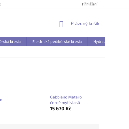
OBNÍCH ÚDAJŮ
Přihlášení
NÁKUPNÍ
Prázdný košík
KOŠÍK
érská křesla
Elektrická pedikérské křesla
Hydraulická pedikér
Gabbiano Mataro
ro
černé mytí vlasů
15 670 Kč