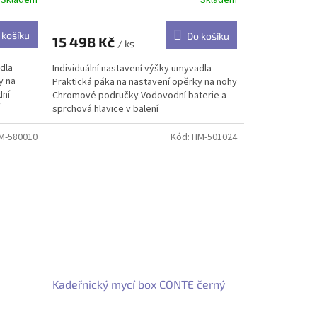
Skladem
 košíku
Do košíku
15 498 Kč
/ ks
dla
Individuální nastavení výšky umyvadla
y na
Praktická páka na nastavení opěrky na nohy
dní
Chromové područky Vodovodní baterie a
sprchová hlavice v balení
M-580010
Kód:
HM-501024
Kadeřnický mycí box CONTE černý