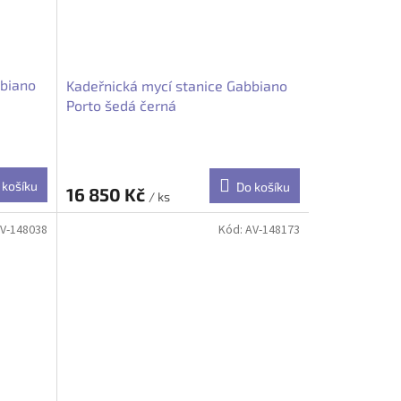
bbiano
Kadeřnická mycí stanice Gabbiano
Porto šedá černá
 košíku
Do košíku
16 850 Kč
/ ks
V-148038
Kód:
AV-148173