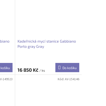
bbiano
Kadeřnická mycí stanice Gabbiano
Porto gray Gray
 košíku
Do košíku
16 850 Kč
/ ks
V-149523
Kód:
AV-154146