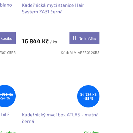
bbiano
Kadeřnická mycí stanice Hair
System ZA31 černá
 košíku
Do košíku
16 844 Kč
/ ks
E30105B3
Kód:
MIM-ABE30120B3
4 736 Kč
34 736 Kč
–54 %
–55 %
 bílé
Kadeřnický mycí box ATLAS - matná
černá
Skladem