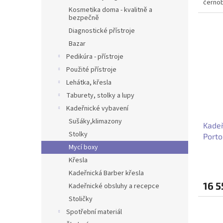
černob
Kosmetika doma - kvalitně a
bezpečně
Diagnostické přístroje
Bazar
Pedikúra - přístroje
Použité přístroje
Lehátka, křesla
Taburety, stolky a lupy
Kadeřnické vybavení
Sušáky,klimazony
Kadeř
Stolky
Porto
Mycí boxy
Křesla
Kadeřnická Barber křesla
16 5
Kadeřnické obsluhy a recepce
Stoličky
Spotřební materiál