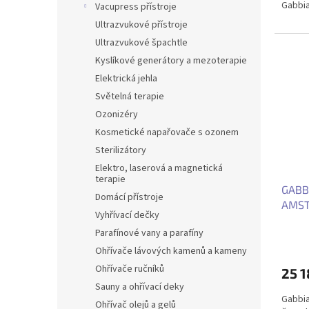
Gabbia
Vacupress přístroje
Ultrazvukové přístroje
Ultrazvukové špachtle
Kyslíkové generátory a mezoterapie
Elektrická jehla
Světelná terapie
Ozonizéry
Kosmetické napařovače s ozonem
Sterilizátory
Elektro, laserová a magnetická
terapie
GABB
Domácí přístroje
AMST
Vyhřívací dečky
Parafínové vany a parafíny
Ohřívače lávových kamenů a kameny
Ohřívače ručníků
25 
Sauny a ohřívací deky
Gabbi
Ohřívač olejů a gelů