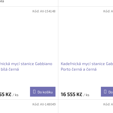
ílá
Kód:
AV-154148
Kód:
A
nická mycí stanice Gabbiano
Kadeřnická mycí stanice Ga
 bílá černá
Porto černá a černá
Do košíku
Do
55 Kč
16 555 Kč
/ ks
/ ks
Kód:
AV-148049
Kód:
A