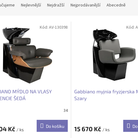
učujeme
Nejlevnější
Nejdražší
Nejprodávanější
Abecedně
Kód:
AV-130398
Kód:
A
IANO MÝDLO NA VLASY
Gabbiano myjnia fryzjerska 
ENCIE ŠEDÁ
Szary
34
Do košíku
Do
204 Kč
15 670 Kč
/ ks
/ ks