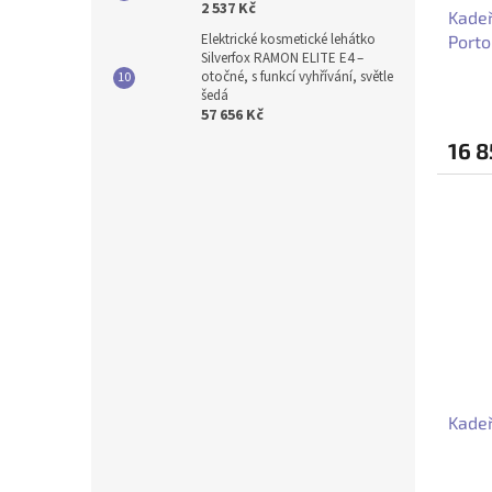
2 537 Kč
Kadeř
Elektrické kosmetické lehátko
Porto
Silverfox RAMON ELITE E4 –
otočné, s funkcí vyhřívání, světle
šedá
57 656 Kč
16 
Kadeř