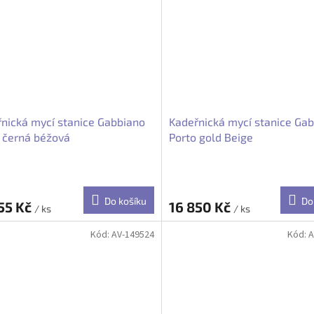
nická mycí stanice Gabbiano
Kadeřnická mycí stanice Ga
 černá béžová
Porto gold Beige
Do košíku
Do
55 Kč
16 850 Kč
/ ks
/ ks
Kód:
AV-149524
Kód:
A