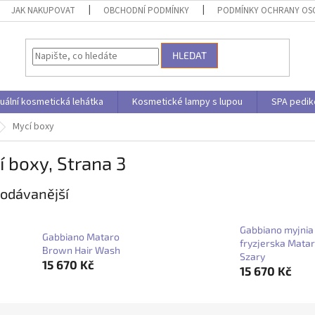
JAK NAKUPOVAT
OBCHODNÍ PODMÍNKY
PODMÍNKY OCHRANY OS
HLEDAT
uální kosmetická lehátka
Kosmetické lampy s lupou
SPA pedik
Mycí boxy
í boxy
, Strana 3
odávanější
Gabbiano myjnia
Gabbiano Mataro
fryzjerska Mata
Brown Hair Wash
Szary
15 670 Kč
15 670 Kč