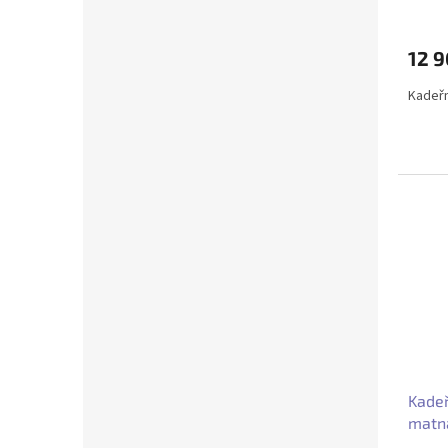
12 
Kadeřn
Kadeř
matná