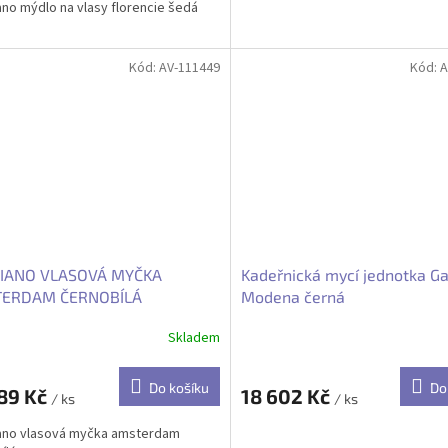
no mýdlo na vlasy florencie šedá
Kód:
AV-111449
Kód:
A
IANO VLASOVÁ MYČKA
Kadeřnická mycí jednotka G
ERDAM ČERNOBÍLÁ
Modena černá
Skladem
Do košíku
Do
189 Kč
18 602 Kč
/ ks
/ ks
ano vlasová myčka amsterdam