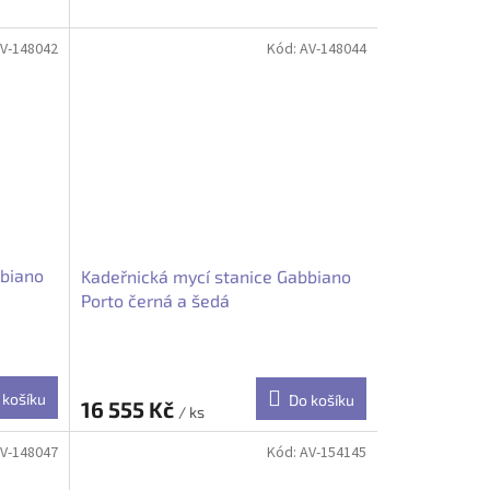
V-148042
Kód:
AV-148044
bbiano
Kadeřnická mycí stanice Gabbiano
Porto černá a šedá
 košíku
Do košíku
16 555 Kč
/ ks
V-148047
Kód:
AV-154145