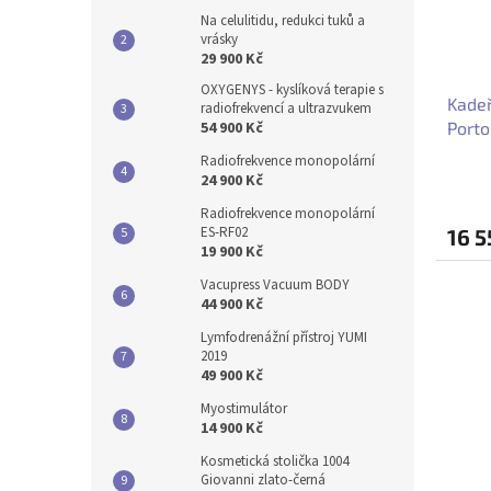
Na celulitidu, redukci tuků a
vrásky
29 900 Kč
OXYGENYS - kyslíková terapie s
Kadeř
radiofrekvencí a ultrazvukem
54 900 Kč
Porto
Radiofrekvence monopolární
24 900 Kč
Radiofrekvence monopolární
ES-RF02
16 5
19 900 Kč
Vacupress Vacuum BODY
44 900 Kč
Lymfodrenážní přístroj YUMI
2019
49 900 Kč
Myostimulátor
14 900 Kč
Kosmetická stolička 1004
Giovanni zlato-černá