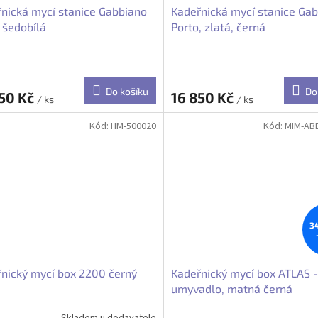
nická mycí stanice Gabbiano
Kadeřnická mycí stanice Ga
 šedobílá
Porto, zlatá, černá
Do košíku
Do
850 Kč
16 850 Kč
/ ks
/ ks
Kód:
HM-500020
Kód:
MIM-AB
3
nický mycí box 2200 černý
Kadeřnický mycí box ATLAS -
umyvadlo, matná černá
Skladem u dodavatele