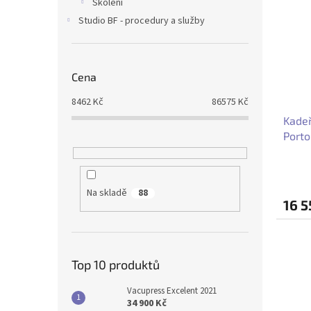
Školení
Studio BF - procedury a služby
Cena
8462
Kč
86575
Kč
Kadeř
Porto
Na skladě
88
16 5
Top 10 produktů
Vacupress Excelent 2021
34 900 Kč