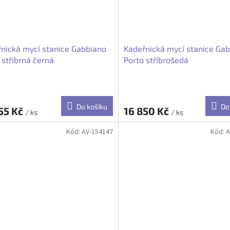
nická mycí stanice Gabbiano
Kadeřnická mycí stanice Ga
 stříbrná černá
Porto stříbrošedá
Do košíku
Do
55 Kč
16 850 Kč
/ ks
/ ks
Kód:
AV-154147
Kód:
A