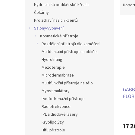
n
a
Hydraulická pedikérské křesla
Dopor
e
z
Čekárny
l
e
Pro zdraví našich klientů
V
n
Salony-vybavení
ý
í
Kosmetické přístroje
p
p
i
r
Rozdělení přístrojů dle zaměření
s
o
Multifunkční přístroje na obličej
p
d
Hydrolifting
r
u
Mezoterapie
o
k
Microdermabraze
d
t
Multifunkční přístroje na tělo
u
ů
GABB
k
Myostimulátory
FLOR
t
Lymfodrenážní přístroje
ů
Radiofrekvence
IPL a diodové lasery
Kryolipolýzy
17 
Hifu přístroje