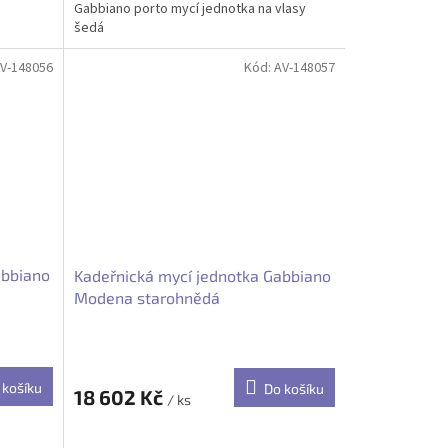
Gabbiano porto mycí jednotka na vlasy
šedá
V-148056
Kód:
AV-148057
abbiano
Kadeřnická mycí jednotka Gabbiano
Modena starohnědá
 košíku
Do košíku
18 602 Kč
/ ks