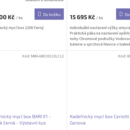
Do košíku
Do
900 Kč
15 695 Kč
/ ks
/ ks
ický mycí box 2200 černý
Individuální nastavení výšky umyva
Praktická páka na nastavení opěrk
nohy Chromové područky Vodovo
baterie a sprchová hlavice v balení
Kód:
MIM-ABE30133LC12
Kód:
H
nický mycí box BARI E1 -
Kadeřnický mycí box Ceriotti
 černá - Výstavní kus
Genova