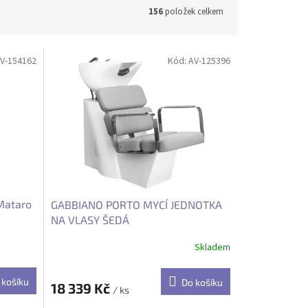
156
položek celkem
V-154162
Kód:
AV-125396
Mataro
GABBIANO PORTO MYCÍ JEDNOTKA
NA VLASY ŠEDÁ
Skladem
 košíku
Do košíku
18 339 Kč
/ ks